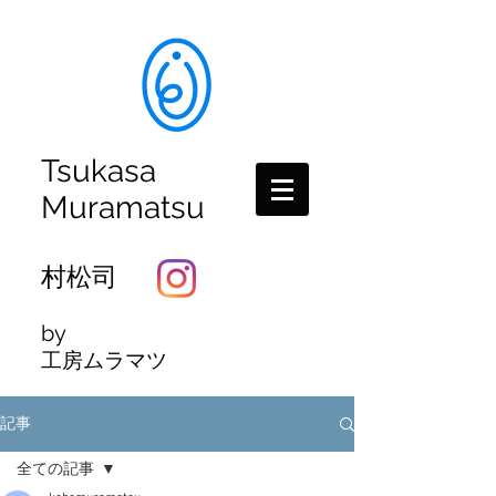
Tsukasa
Muramatsu
村松司
by
工房ムラマツ
記事
全ての記事