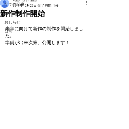
kobomuramatsu
全ての記事
2019年12月23日
読了時間: 1分
新作制作開始
お仕事
おしらせ
来年に向けて新作の制作を開始しまし
日常
た。
準備が出来次第、公開します！