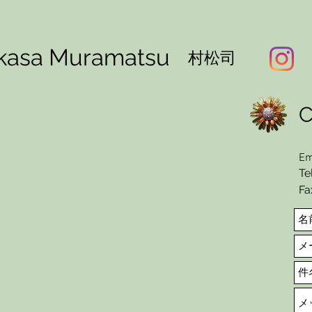
kasa Muramatsu
村松司
Em
Te
Fa