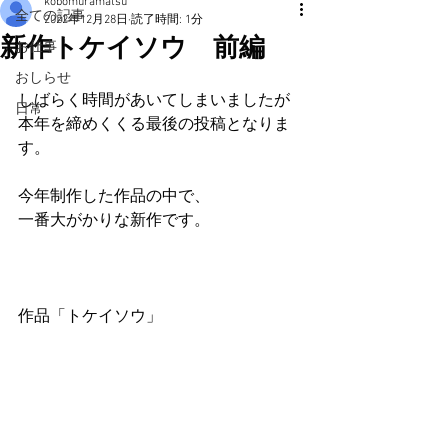
kobomuramatsu
全ての記事
2022年12月28日
読了時間: 1分
新作トケイソウ 前編
お仕事
おしらせ
しばらく時間があいてしまいましたが
日常
本年を締めくくる最後の投稿となりま
す。
今年制作した作品の中で、
一番大がかりな新作です。
作品「トケイソウ」