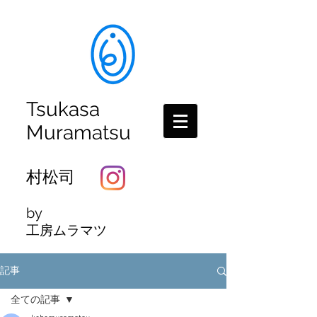
Tsukasa
Muramatsu
村松司
by
工房ムラマツ
記事
全ての記事