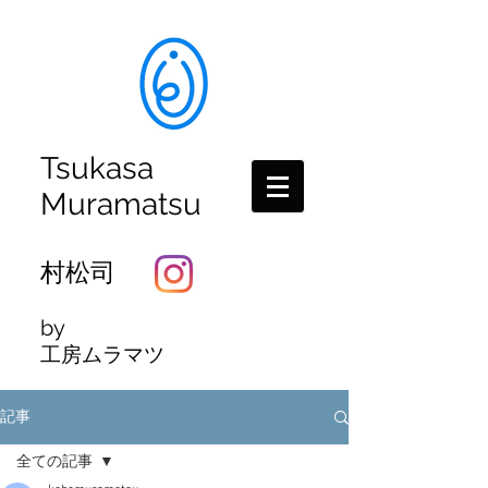
Tsukasa
Muramatsu
村松司
by
工房ムラマツ
記事
全ての記事