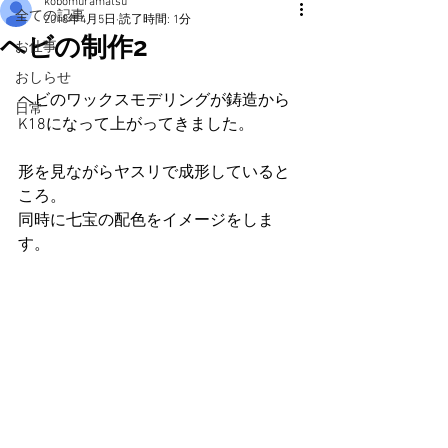
kobomuramatsu
全ての記事
2018年4月5日
読了時間: 1分
ヘビの制作2
お仕事
おしらせ
ヘビのワックスモデリングが鋳造から
日常
K18になって上がってきました。
形を見ながらヤスリで成形していると
ころ。
同時に七宝の配色をイメージをしま
す。