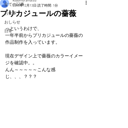
kobomuramatsu
全ての記事
2017年12月13日
読了時間: 1分
プリカジュールの薔薇
お仕事
おしらせ
っというわけで、
日常
一年半前からプリカジュールの薔薇の
作品制作を入っています。
現在デザイン上で薔薇のカラーイメー
ジを確認中。。
んん～～～～～こんな感
じ、、、？？？