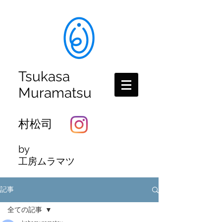
Tsukasa
Muramatsu
村松司
by
工房ムラマツ
記事
全ての記事