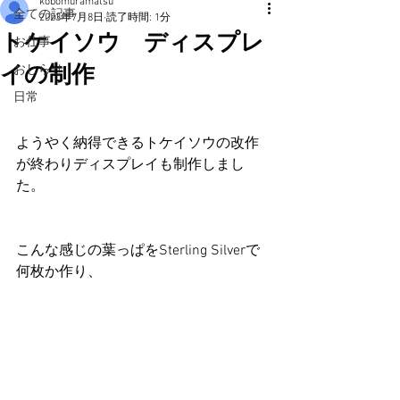
kobomuramatsu
全ての記事
2023年7月8日
読了時間: 1分
トケイソウ ディスプレ
お仕事
イの制作
おしらせ
日常
ようやく納得できるトケイソウの改作
が終わりディスプレイも制作しまし
た。
こんな感じの葉っぱをSterling Silverで
何枚か作り、