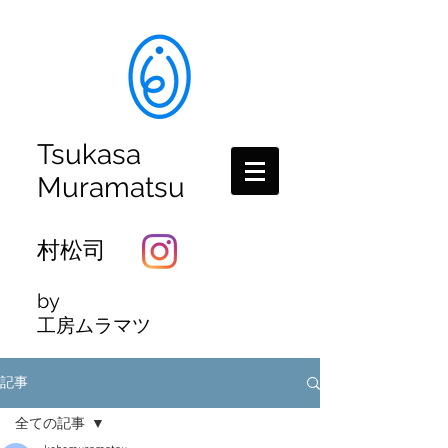
Tsukasa
Muramatsu
村松司
by
工房ムラマツ
記事
全ての記事